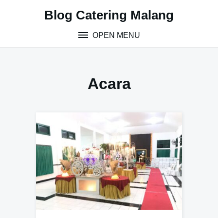
S
Blog Catering Malang
k
i
OPEN MENU
p
t
o
c
Acara
o
n
t
e
n
t