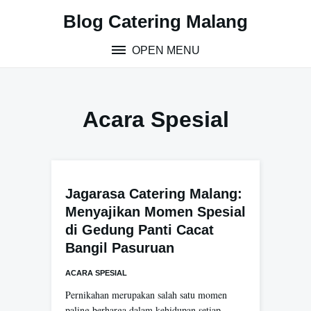
S
Blog Catering Malang
k
i
OPEN MENU
p
t
o
c
Acara Spesial
o
n
t
e
n
Jagarasa Catering Malang:
t
Menyajikan Momen Spesial
di Gedung Panti Cacat
Bangil Pasuruan
ACARA SPESIAL
Pernikahan merupakan salah satu momen
paling berharga dalam kehidupan setiap